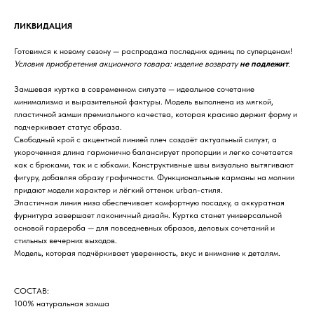
ЛИКВИДАЦИЯ
Готовимся к новому сезону — распродажа последних единиц по суперценам!
Условия приобретения акционного товара: изделие возврату
не подлежит
.
Замшевая куртка в современном силуэте — идеальное сочетание
минимализма и выразительной фактуры. Модель выполнена из мягкой,
пластичной замши премиального качества, которая красиво держит форму и
подчеркивает статус образа.
Свободный крой с акцентной линией плеч создаёт актуальный силуэт, а
укороченная длина гармонично балансирует пропорции и легко сочетается
как с брюками, так и с юбками. Конструктивные швы визуально вытягивают
фигуру, добавляя образу графичности. Функциональные карманы на молнии
придают модели характер и лёгкий оттенок urban-стиля.
Эластичная линия низа обеспечивает комфортную посадку, а аккуратная
фурнитура завершает лаконичный дизайн. Куртка станет универсальной
основой гардероба — для повседневных образов, деловых сочетаний и
стильных вечерних выходов.
Модель, которая подчёркивает уверенность, вкус и внимание к деталям.
СОСТАВ:
100% натуральная замша