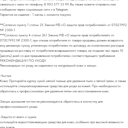
связаться с нами по телефону: 8 903 577 33 99. Вы также можете отправить нам
сообщение через социальные сети и в Telegram.
Гарантия на изделия - 1 месяц с момента покупки.
**Согласно пункту 1 статьи 25 Закона РФ «О защите прав потребителей» от 07.02.1992
№ 2300-1
***Согласно пункту 4 статьи 26.1 Закона РФ «О защите прав потребителей» от
07.02.1992 № 2300-1, при отказе потребителя от товара продавец должен возвратить
ему денежную сумму, уплаченную потребителем по договору, за исключением расходов
продавца на доставку от потребителя возвращенного товара, не позднее чем через 10
(десять) дней со дня предъявления потребителем соответствующего требования
РEКОМЕНДАЦИИ ПО УХОДУ
Рекомендации по уходу за изделиями из натуральной кожи и замши:
•Чистка:
МАГАЗИН
Кожа: Протирайте куртку сухой мягкой тканью для удаления пыли и лёгкой грязи, а также
.
В ЦЕНТРЕ СТОЛИЦЫ
используйте специализированные средства для ухода за кожей. При необходимости
обратитесь к профессионалам для удаления пятен или восстановления кожи.
МОСКВА
Замша: домашняя чистка не рекомендуется, обратитесь в химчистку для
профессионального ухода.
Адрес: м. Пушкинская/Маяковская
Большой Козихинский переулок, д. 23, подъезд 2,
•Защита от влаги и сушка:
домофон 1
используйте водоотталкивающие средства для кожи, особенно при высокой влажности
Часы работы: 11:00-21:00, ежедневно
или дожде.