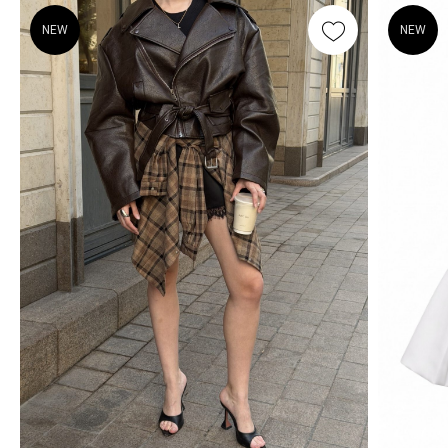
NEW
NEW
А ДИЗАЙН ШОУРУМА
РАЗРАБАТЫВАЛСЯ
ДЛЯ ВАШЕГО
МАКСИМАЛЬНОГО
КОМФОРТА