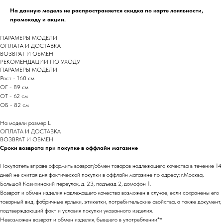
На данную модель не распространяется скидка по карте лояльности,
промокоду и акции.
ПАРАМЕРЫ МОДЕЛИ
ОПЛАТА И ДОСТАВКА
ВОЗВРАТ И ОБМЕН
РEКОМЕНДАЦИИ ПО УХОДУ
ПАРАМЕРЫ МОДЕЛИ
Рост - 160 см
ОГ - 89 см
ОТ - 62 см
ОБ - 82 см
На модели размер L
ОПЛАТА И ДОСТАВКА
ВОЗВРАТ И ОБМЕН
Сроки возврата при покупке в оффлайн магазине
Покупатель вправе оформить возврат/обмен товаров надлежащего качества в течение 14
дней не считая дня фактической покупки в оффлайн магазине по адресу: г.Москва,
Большой Козихинский переулок, д. 23, подъезд 2, домофон 1.
Возврат и обмен изделия надлежащего качества возможен в случае, если сохранены его
товарный вид, фабричные ярлыки, этикетки, потребительские свойства, а также документ,
подтверждающий факт и условия покупки указанного изделия.
Невозможен возврат и обмен изделия, бывшего в употреблении**