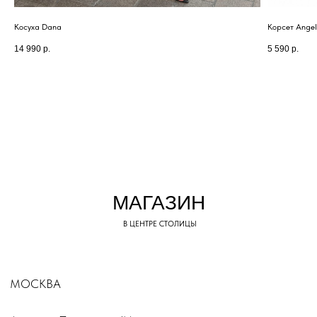
Косуха Dana
Корсет Ange
14 990
р.
5 590
р.
TOP.INN
КАТАЛОГ
Верхняя одежда
Платья
Костюмы
Пиджаки
Обувь
© TOP.INN Магазин
Все категории
женской одежды 2018-2026
Реквизиты регистрации ИП
ИНФОРМАЦИЯ
РОГАТИНА ИННА
СЕРГЕЕВНА
О бренде
504508896959
Доставка и оплата
Магазины
Консультации
Вакансии