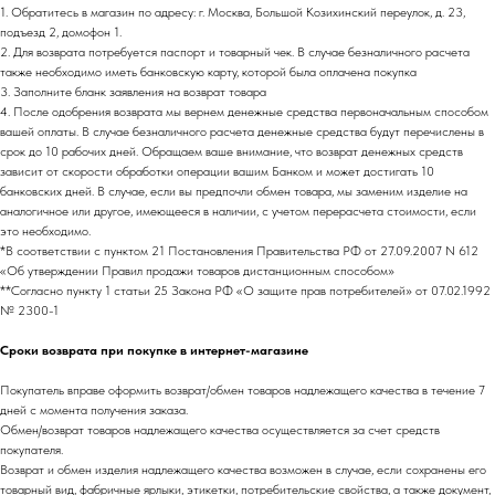
1. Обратитесь в магазин по адресу: г. Москва, Большой Козихинский переулок, д. 23,
подъезд 2, домофон 1.
2. Для возврата потребуется паспорт и товарный чек. В случае безналичного расчета
также необходимо иметь банковскую карту, которой была оплачена покупка
3. Заполните бланк заявления на возврат товара
4. После одобрения возврата мы вернем денежные средства первоначальным способом
вашей оплаты. В случае безналичного расчета денежные средства будут перечислены в
срок до 10 рабочих дней. Обращаем ваше внимание, что возврат денежных средств
зависит от скорости обработки операции вашим Банком и может достигать 10
банковских дней. В случае, если вы предпочли обмен товара, мы заменим изделие на
аналогичное или другое, имеющееся в наличии, с учетом перерасчета стоимости, если
это необходимо.
*В соответствии с пунктом 21 Постановления Правительства РФ от 27.09.2007 N 612
«Об утверждении Правил продажи товаров дистанционным способом»
**Согласно пункту 1 статьи 25 Закона РФ «О защите прав потребителей» от 07.02.1992
№ 2300-1
Сроки возврата при покупке в интернет-магазине
Покупатель вправе оформить возврат/обмен товаров надлежащего качества в течение 7
дней с момента получения заказа.
Обмен/возврат товаров надлежащего качества осуществляется за счет средств
покупателя.
Возврат и обмен изделия надлежащего качества возможен в случае, если сохранены его
товарный вид, фабричные ярлыки, этикетки, потребительские свойства, а также документ,