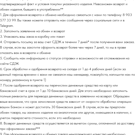
подтверждающий факт и условия покупки указанного изделия. Невозможен возврат и
обмен изделия, бывшего в употреблении**
1. Для оформления возврата и обмена необходимо связаться с нами по телефону: 8 903
НАПИСАТЬ В TELEGRAM
577 33 99. Вы также можете отправить нам сообщение через социальные сети и в
Telegram.
2. Заполнить заявление на обмен и возврат
3. Упаковать ваш заказ в коробку или пакет
4. Отправить посылку за ваш счет СДЭК в течении 7 дней* после получения вами заказа.
НОВИНКИ ЭТОГО СЕЗОНА!
В случае, если вы захотите оформить возврат более чем через 7 дней, то мы в праве
отказать вам в возврате и обмене
5. Сообщить нам информацию о статусе отправки и возможности её отслеживания на
сайте СДЭК
6. Срок обработки и одобрения возврата на складе от 1 до 4 рабочих дней (если за
данный период времени с вами не связался наш менеджер, пожалуйста, напишите нам по
номеру, указанному в пункте 1)
7. После одобрения возврата мы перечислим денежные средства на карту или
банковский счет в срок от 1 до 10 банковских дней. Для этого необходимо заполнить
полные реквизиты для перевода денежных средств в заявлении на возврат. Обращаем
ваше внимание, что срок зачисления средств зависит от скорости обработки операции
вашим Банком и может достигать 30 банковских дней. В случае, если вы предпочли
обмен товара, мы заменим изделие на аналогичное или другое, имеющееся в наличии, с
учетом перерасчета стоимости, если это необходимо
8. Возврат денежных средств осуществляется за вычетом суммы, оплаченной за доставку
при оформлении заказа***
9. Для оформления возврата и обмена товара ненадлежащего качества необходимо