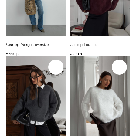
Свитер Morgan oversize
Свитер Lou Lou
5 990
р.
4 290
р.
МАГАЗИН
.
В ЦЕНТРЕ СТОЛИЦЫ
МОСКВА
Адрес: м. Пушкинская/Маяковская
Большой Козихинский переулок, д. 23, подъезд 2,
домофон 1
Часы работы: 11:00-21:00, ежедневно
Телефон: +7 (903) 577-33-99
ОНЛАЙН-ОТДЕЛ