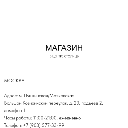
Верхняя одежда
Платья
Костюмы
Пиджаки
Обувь
Все категории
© TOP.INN Магазин
женской одежды 2018-2026
Lookbook
Реквизиты регистрации ИП
ИНФОРМАЦИЯ
Рогатина Инна Сергеевна
504508896959
О бренде
Доставка и оплата
Магазин
Консультации
Вакансии
Оплата Долями
Оплата Яндекс Сплит