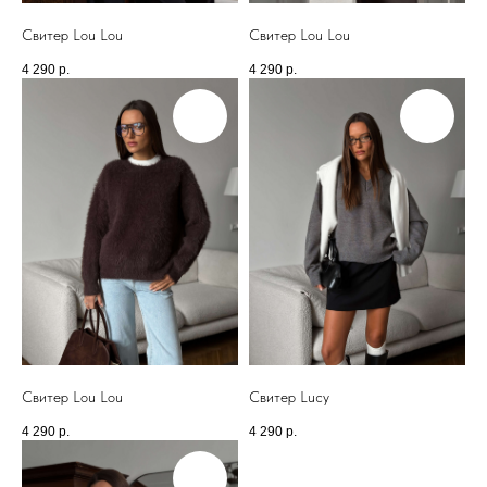
Телефон: +7 (903) 577-33-99
Свитер Lou Lou
Свитер Lou Lou
*
4 290
р.
4 290
р.
*Запрещен на территории РФ
КОНСУЛЬТАНТЫ-СТИЛИСТЫ
ПОМОГУТ ВЫБРАТЬ И
СТИЛИЗОВАТЬ ОБРАЗ ДЛЯ ЛЮБОГО
СЛУЧАЯ
Свитер Lou Lou
Свитер Lucy
4 290
р.
4 290
р.