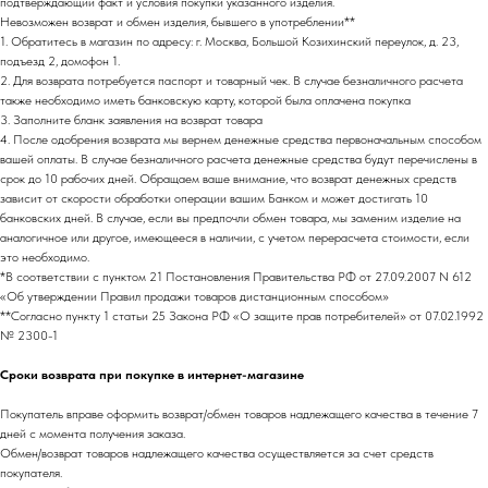
подтверждающий факт и условия покупки указанного изделия.
Невозможен возврат и обмен изделия, бывшего в употреблении**
1. Обратитесь в магазин по адресу: г. Москва, Большой Козихинский переулок, д. 23,
подъезд 2, домофон 1.
2. Для возврата потребуется паспорт и товарный чек. В случае безналичного расчета
также необходимо иметь банковскую карту, которой была оплачена покупка
НАПИСАТЬ В TELEGRAM
3. Заполните бланк заявления на возврат товара
4. После одобрения возврата мы вернем денежные средства первоначальным способом
вашей оплаты. В случае безналичного расчета денежные средства будут перечислены в
срок до 10 рабочих дней. Обращаем ваше внимание, что возврат денежных средств
зависит от скорости обработки операции вашим Банком и может достигать 10
НОВИНКИ ЭТОГО СЕЗОНА!
банковских дней. В случае, если вы предпочли обмен товара, мы заменим изделие на
аналогичное или другое, имеющееся в наличии, с учетом перерасчета стоимости, если
это необходимо.
*В соответствии с пунктом 21 Постановления Правительства РФ от 27.09.2007 N 612
«Об утверждении Правил продажи товаров дистанционным способом»
**Согласно пункту 1 статьи 25 Закона РФ «О защите прав потребителей» от 07.02.1992
№ 2300-1
Сроки возврата при покупке в интернет-магазине
Покупатель вправе оформить возврат/обмен товаров надлежащего качества в течение 7
дней с момента получения заказа.
Обмен/возврат товаров надлежащего качества осуществляется за счет средств
покупателя.