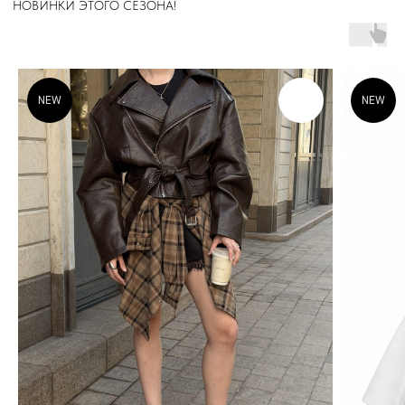
NEW
NEW
А ДИЗАЙН ШОУРУМА
РАЗРАБАТЫВАЛСЯ
ДЛЯ ВАШЕГО
МАКСИМАЛЬНОГО
КОМФОРТА