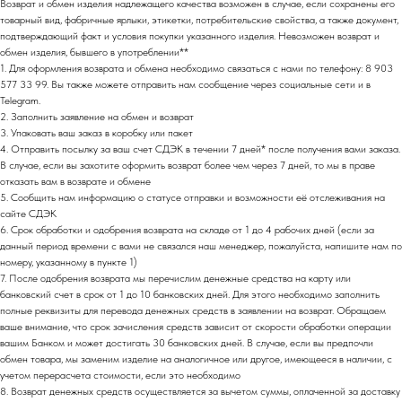
Возврат и обмен изделия надлежащего качества возможен в случае, если сохранены его
товарный вид, фабричные ярлыки, этикетки, потребительские свойства, а также документ,
подтверждающий факт и условия покупки указанного изделия. Невозможен возврат и
обмен изделия, бывшего в употреблении**
1. Для оформления возврата и обмена необходимо связаться с нами по телефону: 8 903
577 33 99. Вы также можете отправить нам сообщение через социальные сети и в
Telegram.
2. Заполнить заявление на обмен и возврат
3. Упаковать ваш заказ в коробку или пакет
4. Отправить посылку за ваш счет СДЭК в течении 7 дней* после получения вами заказа.
В случае, если вы захотите оформить возврат более чем через 7 дней, то мы в праве
отказать вам в возврате и обмене
5. Сообщить нам информацию о статусе отправки и возможности её отслеживания на
сайте СДЭК
6. Срок обработки и одобрения возврата на складе от 1 до 4 рабочих дней (если за
данный период времени с вами не связался наш менеджер, пожалуйста, напишите нам по
номеру, указанному в пункте 1)
7. После одобрения возврата мы перечислим денежные средства на карту или
МАГАЗИН
банковский счет в срок от 1 до 10 банковских дней. Для этого необходимо заполнить
полные реквизиты для перевода денежных средств в заявлении на возврат. Обращаем
.
В ЦЕНТРЕ СТОЛИЦЫ
ваше внимание, что срок зачисления средств зависит от скорости обработки операции
вашим Банком и может достигать 30 банковских дней. В случае, если вы предпочли
обмен товара, мы заменим изделие на аналогичное или другое, имеющееся в наличии, с
МОСКВА
учетом перерасчета стоимости, если это необходимо
8. Возврат денежных средств осуществляется за вычетом суммы, оплаченной за доставку
Адрес: м. Пушкинская/Маяковская