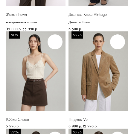
КОНСУЛЬТАНТЫ-СТИЛИСТЫ
ПОМОГУТ ВЫБРАТЬ И
СТИЛИЗОВАТЬ ОБРАЗ ДЛЯ ЛЮБОГО
Жакет Fawn
Джинсы Клеш Vintage
СЛУЧАЯ
натуральная замша
Джинсы Клеш
35 000
р.
55 990
р.
6 500
р.
NEW
SS’26
А ДИЗАЙН МАГАЗИНОВ
РАЗРАБАТЫВАЛСЯ
ДЛЯ ВАШЕГО
Юбка Choco
Пиджак Vell
МАКСИМАЛЬНОГО
5 990
р.
6 990
р.
12 990
р.
КОМФОРТА
SS’26
SS’26