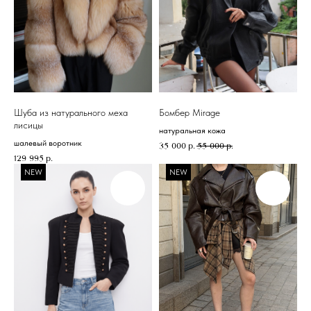
Шуба из натурального меха
Бомбер Mirage
лисицы
натуральная кожа
шалевый воротник
35 000
р.
55 000
р.
129 995
р.
NEW
NEW