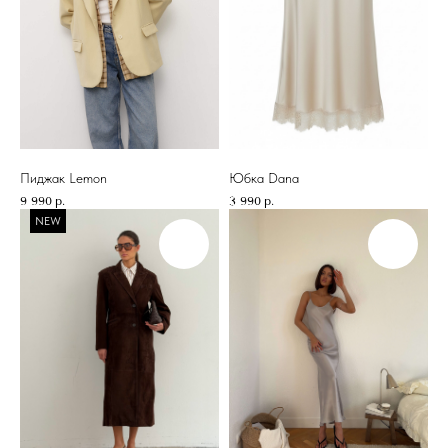
Все категории
© TOP.INN Магазин
женской одежды 2018-2026
Lookbook
Реквизиты регистрации ИП
ИНФОРМАЦИЯ
Рогатина Инна Сергеевна
504508896959
О бренде
Доставка и оплата
Магазин
Пиджак Lemon
Юбка Dana
Консультации
9 990
р.
3 990
р.
Вакансии
NEW
Оплата Долями
Оплата Яндекс Сплит
*
INSTAGRAM
ВКОНТАКТЕ
TELEGRAM
*Запрещен на территории РФ
ДЛЯ ВОПРОСОВ И ПРЕДЛОЖЕНИЙ:
INFO@TOPINN.SHOP
ПОДПИСАТЬСЯ НА РАССЫЛКУ