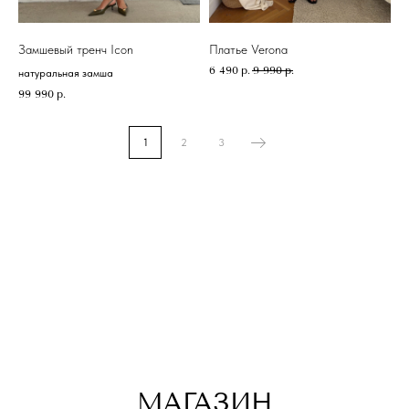
Замшевый тренч Icon
Платье Verona
ПОДПИСАТЬСЯ
6 490
р.
9 990
р.
натуральная замша
99 990
р.
1
2
3