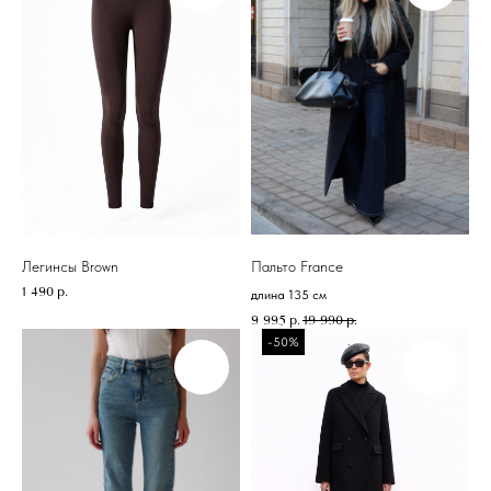
Легинсы Brown
Пальто France
1 490
р.
длина 135 см
9 995
р.
19 990
р.
-50%