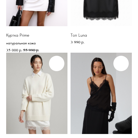
Куртка Prime
Tоп Luna
3 990
р.
натуральная кожа
35 000
р.
55 990
р.