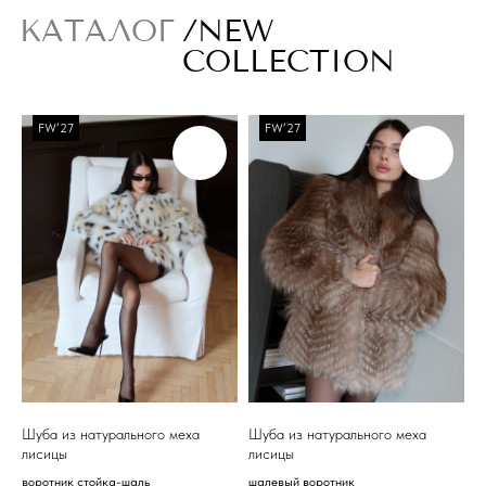
FW’27
FW’27
Шуба из натурального меха
Шуба из натурального меха
лисицы
лисицы
воротник стойка-шаль
шалевый воротник