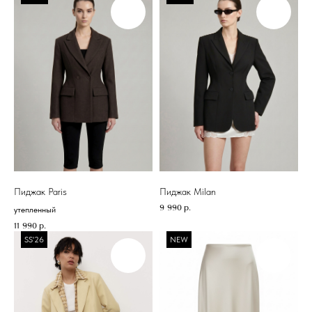
Пиджак Paris
Пиджак Milan
9 990
р.
утепленный
TOP.INN
КАТАЛОГ
11 990
р.
SS'26
NEW
Верхняя одежда
Платья
Костюмы
Пиджаки
Обувь