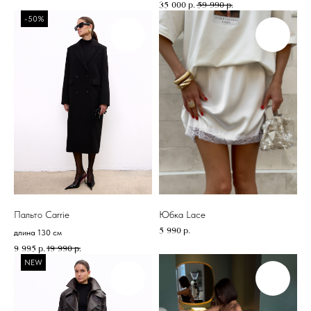
35 000
р.
59 990
р.
-50%
Пальто Carrie
Юбка Lace
5 990
р.
длина 130 см
9 995
р.
19 990
р.
NEW