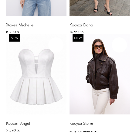
Жакет Michelle
Косуха Dana
6 290
р.
14 990
р.
NEW
NEW
Корсет Angel
Косуха Storm
5 590
р.
натуральная кожа