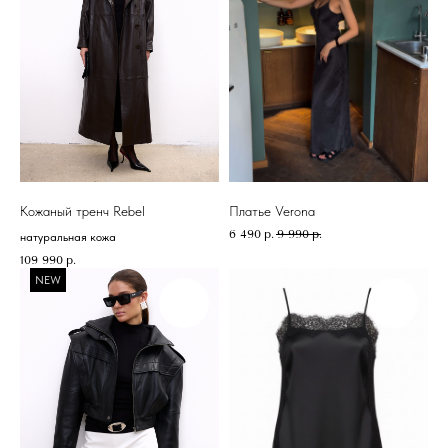
Кожаный тренч Rebel
Платье Verona
6 490
р.
9 990
р.
натуральная кожа
109 990
р.
NEW