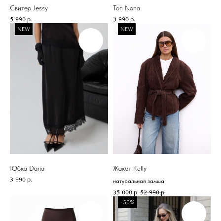
Свитер Jessy
Топ Nona
5 990
р.
3 990
р.
NEW
NEW
Юбка Dana
Жакет Kelly
3 990
р.
натуральная замша
35 000
р.
52 990
р.
-50%