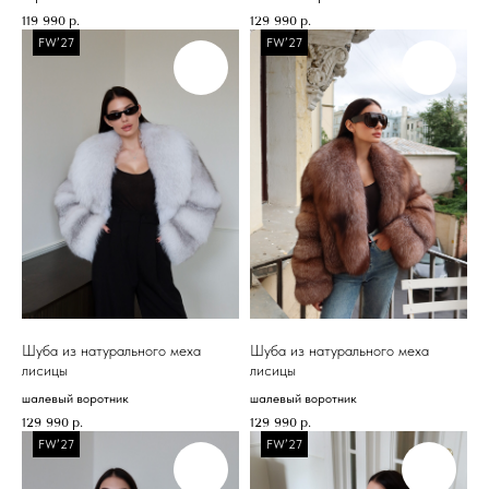
119 990
р.
129 990
р.
FW’27
FW’27
Шуба из натурального меха
Шуба из натурального меха
лисицы
лисицы
шалевый воротник
шалевый воротник
129 990
р.
129 990
р.
FW’27
FW’27