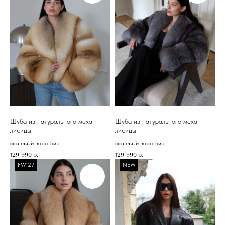
Шуба из натурального меха
Шуба из натурального меха
лисицы
лисицы
шалевый воротник
шалевый воротник
129 990
р.
129 990
р.
FW’27
NEW