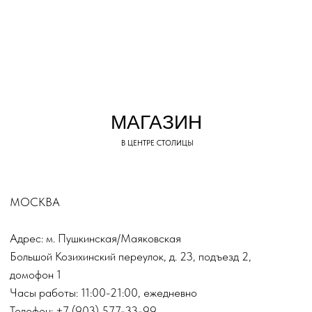
СЕРГЕЕВНА
О бренде
504508896959
Доставка и оплата
Магазины
Консультации
Вакансии
Оплата Долями
*
INSTAGRAM
ВКОНТАКТЕ
TELEGRAM
*Запрещен на территории РФ
ДЛЯ ВОПРОСОВ И ПРЕДЛОЖЕНИЙ:
INFO@TOPINN.SHOP
ПОДПИСАТЬСЯ НА РАССЫЛКУ
ПОДПИСАТЬСЯ