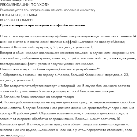
РЕКОМЕНДАЦИИ ПО УХОДУ
Рекомендуется при загрязнениях отнести изделие в химчистку.
ОПЛАТА И ДОСТАВКА
ВОЗВРАТ И ОБМЕН
Сроки возврата при покупке в оффлайн магазине
Покупатель вправе оформить возврат/обмен товаров надлежащего качества в течение 14
дней не считая дня фактической покупки в оффлайн магазине по адресу: г.Москва,
Большой Козихинский переулок, д. 23, подъезд 2, домофон 1.
Возврат и обмен изделия надлежащего качества возможен в случае, если сохранены его
товарный вид, фабричные ярлыки, этикетки, потребительские свойства, а также документ,
подтверждающий факт и условия покупки указанного изделия.
Невозможен возврат и обмен изделия, бывшего в употреблении**
1. Обратитесь в магазин по адресу: г. Москва, Большой Козихинский переулок, д. 23,
подъезд 2, домофон 1.
2. Для возврата потребуется паспорт и товарный чек. В случае безналичного расчета
также необходимо иметь банковскую карту, которой была оплачена покупка
3. Заполните бланк заявления на возврат товара
4. После одобрения возврата мы вернем денежные средства первоначальным способом
вашей оплаты. В случае безналичного расчета денежные средства будут перечислены в
срок до 10 рабочих дней. Обращаем ваше внимание, что возврат денежных средств
зависит от скорости обработки операции вашим Банком и может достигать 10
банковских дней. В случае, если вы предпочли обмен товара, мы заменим изделие на
аналогичное или другое, имеющееся в наличии, с учетом перерасчета стоимости, если
это необходимо.