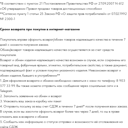
*В соответствии с пунктом 21 Постановления Правительства РФ от 27.09.2007 N 612
«Об утверждении Правил продажи товаров дистанционным способом»
**Согласно пункту 1 статьи 25 Закона РФ «О защите прав потребителей» от 07.02.1992
№ 2300-1
Сроки возврата при покупке в интернет-магазине
Покупатель вправе оформить возврат/обмен товаров надлежащего качества в течение 7
дней с момента получения заказа.
НАПИСАТЬ В TELEGRAM
Обмен/возврат товаров надлежащего качества осуществляется за счет средств
покупателя.
Возврат и обмен изделия надлежащего качества возможен в случае, если сохранены его
товарный вид, фабричные ярлыки, этикетки, потребительские свойства, а также документ,
подтверждающий факт и условия покупки указанного изделия. Невозможен возврат и
НОВИНКИ ЭТОГО СЕЗОНА!
обмен изделия, бывшего в употреблении**
1. Для оформления возврата и обмена необходимо связаться с нами по телефону: 8 903
577 33 99. Вы также можете отправить нам сообщение через социальные сети и в
Telegram.
2. Заполнить заявление на обмен и возврат
3. Упаковать ваш заказ в коробку или пакет
4. Отправить посылку за ваш счет СДЭК в течении 7 дней* после получения вами заказа.
В случае, если вы захотите оформить возврат более чем через 7 дней, то мы в праве
отказать вам в возврате и обмене
5. Сообщить нам информацию о статусе отправки и возможности её отслеживания на
сайте СДЭК