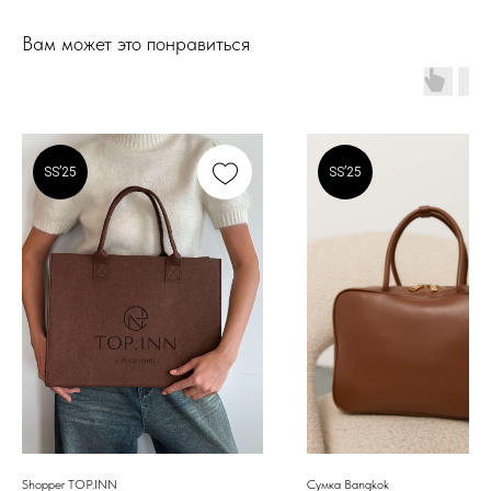
МОСКВА
Вам может это понравиться
Адрес: м. Пушкинская/Маяковская
Большой Козихинский переулок, д. 23, подъезд 2,
домофон 1
Часы работы: 11:00-21:00, ежедневно
Телефон: +7 (903) 577-33-99
SS’25
SS’25
ОНЛАЙН-ОТДЕЛ
Телефон: +7 (903) 577-33-99
*
*Запрещен на территории РФ
КОНСУЛЬТАНТЫ-СТИЛИСТЫ
ПОМОГУТ ВЫБРАТЬ И
СТИЛИЗОВАТЬ ОБРАЗ ДЛЯ ЛЮБОГО
СЛУЧАЯ
Shopper TOP.INN
Сумка Bangkok