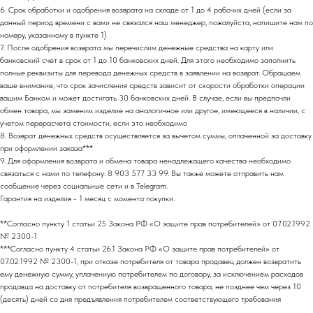
6. Срок обработки и одобрения возврата на складе от 1 до 4 рабочих дней (если за
данный период времени с вами не связался наш менеджер, пожалуйста, напишите нам по
номеру, указанному в пункте 1)
7. После одобрения возврата мы перечислим денежные средства на карту или
банковский счет в срок от 1 до 10 банковских дней. Для этого необходимо заполнить
полные реквизиты для перевода денежных средств в заявлении на возврат. Обращаем
ваше внимание, что срок зачисления средств зависит от скорости обработки операции
вашим Банком и может достигать 30 банковских дней. В случае, если вы предпочли
обмен товара, мы заменим изделие на аналогичное или другое, имеющееся в наличии, с
учетом перерасчета стоимости, если это необходимо
8. Возврат денежных средств осуществляется за вычетом суммы, оплаченной за доставку
при оформлении заказа***
9. Для оформления возврата и обмена товара ненадлежащего качества необходимо
связаться с нами по телефону: 8 903 577 33 99. Вы также можете отправить нам
сообщение через социальные сети и в Telegram.
Гарантия на изделия - 1 месяц с момента покупки.
**Согласно пункту 1 статьи 25 Закона РФ «О защите прав потребителей» от 07.02.1992
№ 2300-1
***Согласно пункту 4 статьи 26.1 Закона РФ «О защите прав потребителей» от
07.02.1992 № 2300-1, при отказе потребителя от товара продавец должен возвратить
МАГАЗИН
ему денежную сумму, уплаченную потребителем по договору, за исключением расходов
.
В ЦЕНТРЕ СТОЛИЦЫ
продавца на доставку от потребителя возвращенного товара, не позднее чем через 10
(десять) дней со дня предъявления потребителем соответствующего требования