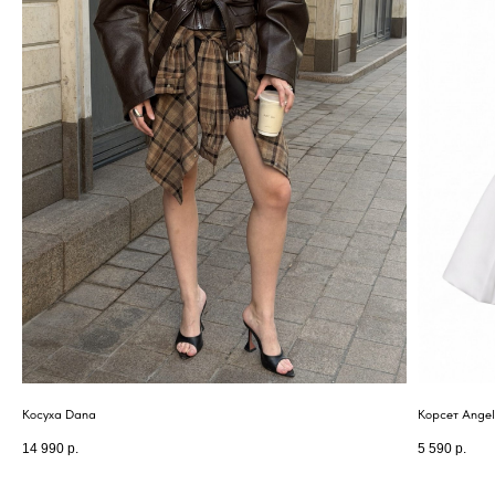
TOP.INN
КАТАЛОГ
Верхняя одежда
Платья
Костюмы
Пиджаки
Обувь
© TOP.INN Магазин
Все категории
женской одежды 2018-2026
Косуха Dana
Корсет Ange
14 990
р.
5 590
р.
Реквизиты регистрации ИП
ИНФОРМАЦИЯ
РОГАТИНА ИННА