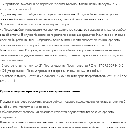
1. Обратитесь в магазин по адресу: г. Москва, Большой Козихинский переулок, д. 23,
подъезд 2, домофон 1.
2. Для возврата потребуется паспорт и товарный чек. В случае безналичного расчета
также необходимо иметь банковскую карту, которой была оплачена покупка
3. Заполните бланк заявления на возврат товара
4. После одобрения возврата мы вернем денежные средства первоначальным способом
вашей оплаты. В случае безналичного расчета денежные средства будут перечислены в
срок до 10 рабочих дней. Обращаем ваше внимание, что возврат денежных средств
зависит от скорости обработки операции вашим Банком и может достигать 10
банковских дней. В случае, если вы предпочли обмен товара, мы заменим изделие на
аналогичное или другое, имеющееся в наличии, с учетом перерасчета стоимости, если
это необходимо.
*В соответствии с пунктом 21 Постановления Правительства РФ от 27.09.2007 N 612
«Об утверждении Правил продажи товаров дистанционным способом»
**Согласно пункту 1 статьи 25 Закона РФ «О защите прав потребителей» от 07.02.1992
№ 2300-1
НАПИСАТЬ В TELEGRAM
Сроки возврата при покупке в интернет-магазине
Покупатель вправе оформить возврат/обмен товаров надлежащего качества в течение 7
дней с момента получения заказа.
Обмен/возврат товаров надлежащего качества осуществляется за счет средств
НОВИНКИ ЭТОГО СЕЗОНА!
покупателя.
Возврат и обмен изделия надлежащего качества возможен в случае, если сохранены его
товарный вид, фабричные ярлыки, этикетки, потребительские свойства, а также документ,