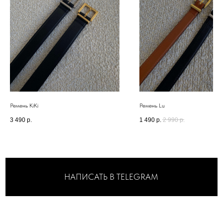
КОНСУЛЬТАНТЫ-СТИЛИСТЫ
ПОМОГУТ ВЫБРАТЬ И
СТИЛИЗОВАТЬ ОБРАЗ ДЛЯ ЛЮБОГО
СЛУЧАЯ
Ремень KiKi
Ремень Lu
3 490
р.
1 490
р.
2 990
р.
А ДИЗАЙН ШОУРУМА
РАЗРАБАТЫВАЛСЯ
ДЛЯ ВАШЕГО
МАКСИМАЛЬНОГО