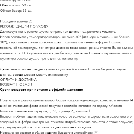
Обхват талии: 59 см.
Обхват бедер: 88 см.
На модели размер 25
РEКОМЕНДАЦИИ ПО УХОДУ
Джинсовую ткань рекомендуется стирать при деликатном режиме в машинке.
Использовать воду, температура которой не выше 40° (для чёрных тканей – не больше
30°), в противном случае материал может полинять или изменить форму. Помимо
правильной температуры, при стирке джинсов также важен режим отжима. Вы не должны
превышать 1200 оборотов в минуту , чтобы защитить ткань. С целью сохранения цвета и
фурнитуры рекомендуем стирать джинсы наизнанку.
Джинсовые ткани не следует сушить в сушильной машине. Если необходимо гладить
джинсы, всегда следует гладить их наизнанку.
ОПЛАТА И ДОСТАВКА
ВОЗВРАТ И ОБМЕН
Сроки возврата при покупке в оффлайн магазине
Покупатель вправе оформить возврат/обмен товаров надлежащего качества в течение 14
дней не считая дня фактической покупки в оффлайн магазине по адресу: г.Москва,
Большой Козихинский переулок, д. 23, подъезд 2, домофон 1.
Возврат и обмен изделия надлежащего качества возможен в случае, если сохранены его
товарный вид, фабричные ярлыки, этикетки, потребительские свойства, а также документ,
подтверждающий факт и условия покупки указанного изделия.
Невозможен возврат и обмен изделия, бывшего в употреблении**