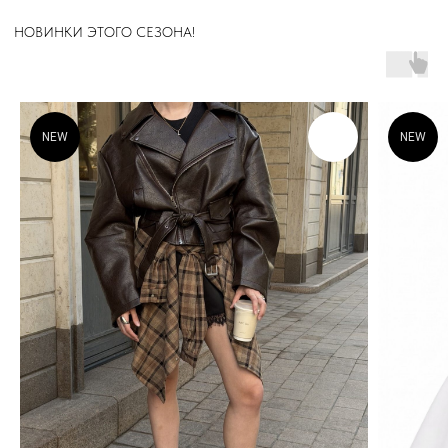
КОМФОРТА
NEW
NEW
TOP.INN
КАТАЛОГ
Верхняя одежда
Платья
Костюмы
Пиджаки