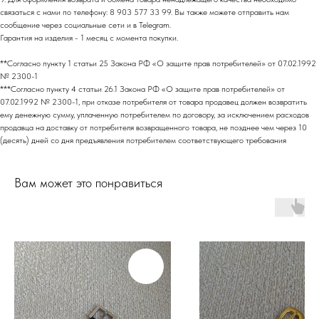
связаться с нами по телефону: 8 903 577 33 99. Вы также можете отправить нам
сообщение через социальные сети и в Telegram.
Гарантия на изделия - 1 месяц с момента покупки.
МАГАЗИН
**Согласно пункту 1 статьи 25 Закона РФ «О защите прав потребителей» от 07.02.1992
№ 2300-1
.
В ЦЕНТРЕ СТОЛИЦЫ
***Согласно пункту 4 статьи 26.1 Закона РФ «О защите прав потребителей» от
07.02.1992 № 2300-1, при отказе потребителя от товара продавец должен возвратить
ему денежную сумму, уплаченную потребителем по договору, за исключением расходов
МОСКВА
продавца на доставку от потребителя возвращенного товара, не позднее чем через 10
(десять) дней со дня предъявления потребителем соответствующего требования
Адрес: м. Пушкинская/Маяковская
Большой Козихинский переулок, д. 23, подъезд 2,
домофон 1
Вам может это понравиться
Часы работы: 11:00-21:00, ежедневно
Телефон: +7 (903) 577-33-99
ОНЛАЙН-ОТДЕЛ
Телефон: +7 (903) 577-33-99
*
*Запрещен на территории РФ