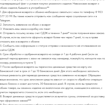
подтверждающий факт и условия покупки указанного изделия. Невозможен возврат и
обмен изделия, бывшего в употреблении**
1. Для оформления возврата и обмена необходимо связаться с нами по телефону: 8 903
577 33 99. Вы также можете отправить нам сообщение через социальные сети и в
Telegram.
2. Заполнить заявление на обмен и возврат
3. Упаковать ваш заказ в коробку или пакет
4. Отправить посылку за ваш счет СДЭК в течении 7 дней* после получения вами заказа.
В случае, если вы захотите оформить возврат более чем через 7 дней, то мы в праве
отказать вам в возврате и обмене
5. Сообщить нам информацию о статусе отправки и возможности её отслеживания на
сайте СДЭК
6. Срок обработки и одобрения возврата на складе от 1 до 4 рабочих дней (если за
данный период времени с вами не связался наш менеджер, пожалуйста, напишите нам по
номеру, указанному в пункте 1)
7. После одобрения возврата мы перечислим денежные средства на карту или
банковский счет в срок от 1 до 10 банковских дней. Для этого необходимо заполнить
полные реквизиты для перевода денежных средств в заявлении на возврат. Обращаем
ваше внимание, что срок зачисления средств зависит от скорости обработки операции
вашим Банком и может достигать 30 банковских дней. В случае, если вы предпочли
обмен товара, мы заменим изделие на аналогичное или другое, имеющееся в наличии, с
учетом перерасчета стоимости, если это необходимо
8. Возврат денежных средств осуществляется за вычетом суммы, оплаченной за доставку
при оформлении заказа***
9. Для оформления возврата и обмена товара ненадлежащего качества необходимо