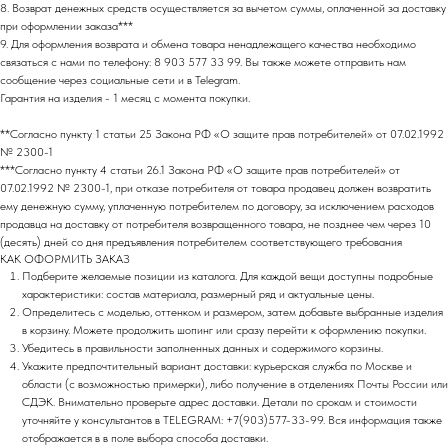
НАПИСАТЬ В TELEGRAM
8. Возврат денежных средств осуществляется за вычетом суммы, оплаченной за доставку
при оформлении заказа***
9. Для оформления возврата и обмена товара ненадлежащего качества необходимо
связаться с нами по телефону: 8 903 577 33 99. Вы также можете отправить нам
сообщение через социальные сети и в Telegram.
НОВИНКИ ЭТОГО СЕЗОНА!
Гарантия на изделия - 1 месяц с момента покупки.
**Согласно пункту 1 статьи 25 Закона РФ «О защите прав потребителей» от 07.02.1992
№ 2300-1
***Согласно пункту 4 статьи 26.1 Закона РФ «О защите прав потребителей» от
07.02.1992 № 2300-1, при отказе потребителя от товара продавец должен возвратить
ему денежную сумму, уплаченную потребителем по договору, за исключением расходов
продавца на доставку от потребителя возвращенного товара, не позднее чем через 10
(десять) дней со дня предъявления потребителем соответствующего требования
КАК ОФОРМИТЬ ЗАКАЗ
Подберите желаемые позиции из каталога. Для каждой вещи доступны подробные
характеристики: состав материала, размерный ряд и актуальные цены.
Определитесь с моделью, оттенком и размером, затем добавьте выбранные изделия
в корзину. Можете продолжить шопинг или сразу перейти к оформлению покупки.
Убедитесь в правильности заполненных данных и содержимого корзины.
Укажите предпочтительный вариант доставки: курьерская служба по Москве и
области (с возможностью примерки), либо получение в отделениях Почты России или
СДЭК. Внимательно проверьте адрес доставки. Детали по срокам и стоимости
уточняйте у консультантов в TELEGRAM: +7(903)577-33-99. Вся информация также
отображается в в поле выбора способа доставки.