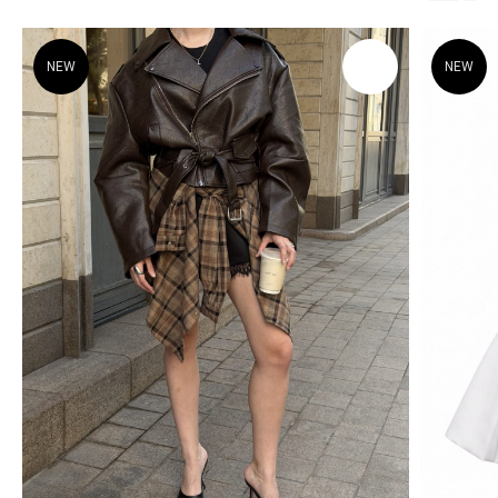
TOP.INN
КАТАЛОГ
NEW
NEW
Верхняя одежда
Платья
Костюмы
Пиджаки
Обувь
© TOP.INN Магазин
Все категории
женской одежды 2018-2026
Реквизиты регистрации ИП
ИНФОРМАЦИЯ
РОГАТИНА ИННА
СЕРГЕЕВНА
О бренде
504508896959
Доставка и оплата
Магазины
Консультации
Вакансии
Оплата Долями