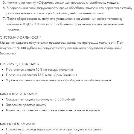
Нажмите на кнопку «Оформить заказ» для перехода к платёжному модулю.
В периоды высокой загруженности время обработки заказа и его передача в службу
доставки может составлять до 5 рабочих дней с момента оплаты.
После сбора заказа вы получите уведомление на указанный номер телефона/
никнейм в TG/DIRECT поступит сообщение с трек-номером для отслеживания
посылки.
СИСТЕМА ЛОЯЛЬНОСТИ
Мы ценим каждого покупателя и предлагаем выгодную программу лояльности. При
покупке от 8 000 рублей вы получаете карту постоянного покупателя совершенно
бесплатно!
ПРЕИМУЩЕСТВА КАРТЫ
МАГАЗИН
Постоянная скидка 10% на товары магазина
.
В ЦЕНТРЕ СТОЛИЦЫ
Праздничная скидка 15% в ваш День Рождения
Удобная система использования как в офлайн, так и онлайн-магазинах
МОСКВА
КАК ПОЛУЧИТЬ КАРТУ
Совершите покупку на сумму от 8 000 рублей
Адрес: м. Пушкинская/Маяковская
Заполните простую анкету
Большой Козихинский переулок, д. 23, подъезд 2,
Карта автоматически появится в вашем электронном кошельке
домофон 1
Часы работы: 11:00-21:00, ежедневно
КАК ИСПОЛЬЗОВАТЬ
Телефон: +7 (903) 577-33-99
Покажите штрихкод карты консультанту при покупке в магазине