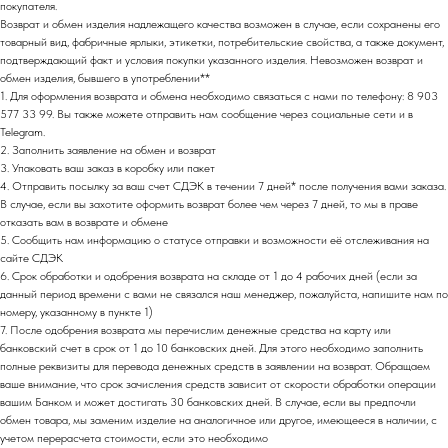
покупателя.
Возврат и обмен изделия надлежащего качества возможен в случае, если сохранены его
товарный вид, фабричные ярлыки, этикетки, потребительские свойства, а также документ,
подтверждающий факт и условия покупки указанного изделия. Невозможен возврат и
обмен изделия, бывшего в употреблении**
1. Для оформления возврата и обмена необходимо связаться с нами по телефону: 8 903
577 33 99. Вы также можете отправить нам сообщение через социальные сети и в
Telegram.
2. Заполнить заявление на обмен и возврат
3. Упаковать ваш заказ в коробку или пакет
4. Отправить посылку за ваш счет СДЭК в течении 7 дней* после получения вами заказа.
В случае, если вы захотите оформить возврат более чем через 7 дней, то мы в праве
отказать вам в возврате и обмене
5. Сообщить нам информацию о статусе отправки и возможности её отслеживания на
сайте СДЭК
6. Срок обработки и одобрения возврата на складе от 1 до 4 рабочих дней (если за
данный период времени с вами не связался наш менеджер, пожалуйста, напишите нам по
номеру, указанному в пункте 1)
7. После одобрения возврата мы перечислим денежные средства на карту или
банковский счет в срок от 1 до 10 банковских дней. Для этого необходимо заполнить
полные реквизиты для перевода денежных средств в заявлении на возврат. Обращаем
ваше внимание, что срок зачисления средств зависит от скорости обработки операции
вашим Банком и может достигать 30 банковских дней. В случае, если вы предпочли
обмен товара, мы заменим изделие на аналогичное или другое, имеющееся в наличии, с
учетом перерасчета стоимости, если это необходимо