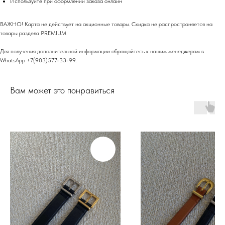
Используйте при оформлении заказа онлайн
ОНЛАЙН-ОТДЕЛ
ВАЖНО! Карта не действует на акционные товары. Скидка не распространяется на
Телефон: +7 (903) 577-33-99
товары раздела PREMIUM
*
Для получения дополнительной информации обращайтесь к нашим менеджерам в
WhatsApp +7(903)577-33-99.
*Запрещен на территории РФ
Вам может это понравиться
КОНСУЛЬТАНТЫ-СТИЛИСТЫ
ПОМОГУТ ВЫБРАТЬ И
СТИЛИЗОВАТЬ ОБРАЗ ДЛЯ ЛЮБОГО
СЛУЧАЯ