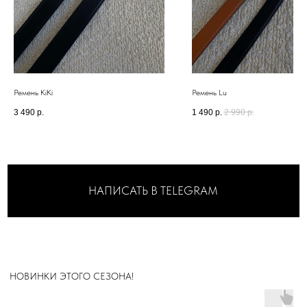
А ДИЗАЙН ШОУРУМА
РАЗРАБАТЫВАЛСЯ
ДЛЯ ВАШЕГО
МАКСИМАЛЬНОГО
Ремень KiKi
Ремень Lu
КОМФОРТА
3 490
р.
1 490
р.
2 990
р.