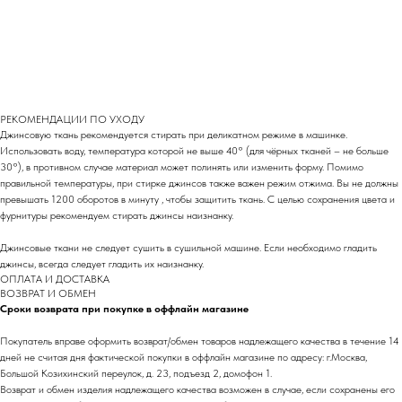
РЕКОМЕНДАЦИИ ПО УХОДУ
Джинсовую ткань рекомендуется стирать при деликатном режиме в машинке.
Использовать воду, температура которой не выше 40° (для чёрных тканей – не больше
30°), в противном случае материал может полинять или изменить форму. Помимо
правильной температуры, при стирке джинсов также важен режим отжима. Вы не должны
превышать 1200 оборотов в минуту , чтобы защитить ткань. С целью сохранения цвета и
фурнитуры рекомендуем стирать джинсы наизнанку.
Джинсовые ткани не следует сушить в сушильной машине. Если необходимо гладить
джинсы, всегда следует гладить их наизнанку.
ОПЛАТА И ДОСТАВКА
ВОЗВРАТ И ОБМЕН
Сроки возврата при покупке в оффлайн магазине
Покупатель вправе оформить возврат/обмен товаров надлежащего качества в течение 14
дней не считая дня фактической покупки в оффлайн магазине по адресу: г.Москва,
Большой Козихинский переулок, д. 23, подъезд 2, домофон 1.
Возврат и обмен изделия надлежащего качества возможен в случае, если сохранены его