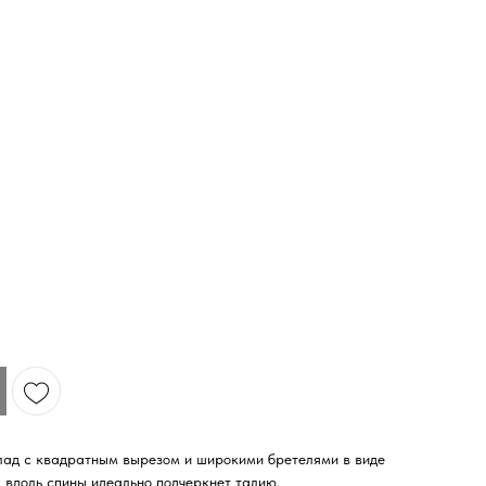
ПАРАМЕТ
ПАРАМЕТ
РЕКОМЕН
ОПЛАТА 
ВОЗВРАТ
ПАРАМЕТ
олад с квадратным вырезом и широкими бретелями в виде
вдоль спины идеально подчеркнет талию.