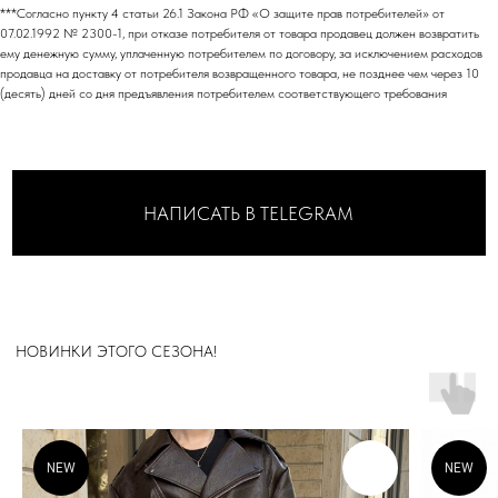
***Согласно пункту 4 статьи 26.1 Закона РФ «О защите прав потребителей» от
07.02.1992 № 2300-1, при отказе потребителя от товара продавец должен возвратить
МАГАЗИН
ему денежную сумму, уплаченную потребителем по договору, за исключением расходов
.
В ЦЕНТРЕ СТОЛИЦЫ
продавца на доставку от потребителя возвращенного товара, не позднее чем через 10
(десять) дней со дня предъявления потребителем соответствующего требования
МОСКВА
Адрес: м. Пушкинская/Маяковская
Большой Козихинский переулок, д. 23, подъезд 2,
домофон 1
Часы работы: 11:00-21:00, ежедневно
Телефон: +7 (903) 577-33-99
ОНЛАЙН-ОТДЕЛ
Телефон: +7 (903) 577-33-99
*
*Запрещен на территории РФ
NEW
NEW
КОНСУЛЬТАНТЫ-СТИЛИСТЫ