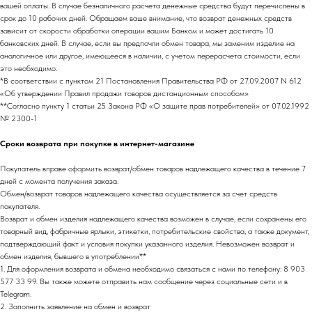
вашей оплаты. В случае безналичного расчета денежные средства будут перечислены в
срок до 10 рабочих дней. Обращаем ваше внимание, что возврат денежных средств
зависит от скорости обработки операции вашим Банком и может достигать 10
банковских дней. В случае, если вы предпочли обмен товара, мы заменим изделие на
аналогичное или другое, имеющееся в наличии, с учетом перерасчета стоимости, если
это необходимо.
*В соответствии с пунктом 21 Постановления Правительства РФ от 27.09.2007 N 612
«Об утверждении Правил продажи товаров дистанционным способом»
**Согласно пункту 1 статьи 25 Закона РФ «О защите прав потребителей» от 07.02.1992
№ 2300-1
Сроки возврата при покупке в интернет-магазине
Покупатель вправе оформить возврат/обмен товаров надлежащего качества в течение 7
дней с момента получения заказа.
НАПИСАТЬ В TELEGRAM
Обмен/возврат товаров надлежащего качества осуществляется за счет средств
покупателя.
Возврат и обмен изделия надлежащего качества возможен в случае, если сохранены его
товарный вид, фабричные ярлыки, этикетки, потребительские свойства, а также документ,
подтверждающий факт и условия покупки указанного изделия. Невозможен возврат и
НОВИНКИ ЭТОГО СЕЗОНА!
обмен изделия, бывшего в употреблении**
1. Для оформления возврата и обмена необходимо связаться с нами по телефону: 8 903
577 33 99. Вы также можете отправить нам сообщение через социальные сети и в
Telegram.
2. Заполнить заявление на обмен и возврат