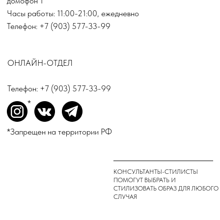
Реквизиты регистрации ИП
ИНФОРМАЦИЯ
РОГАТИНА ИННА
СЕРГЕЕВНА
О бренде
504508896959
Доставка и оплата
Магазины
Консультации
Вакансии
Оплата Долями
*
INSTAGRAM
ВКОНТАКТЕ
TELEGRAM
*Запрещен на территории РФ
ДЛЯ ВОПРОСОВ И ПРЕДЛОЖЕНИЙ:
INFO@TOPINN.SHOP
ПОДПИСАТЬСЯ НА РАССЫЛКУ
ПОДПИСАТЬСЯ