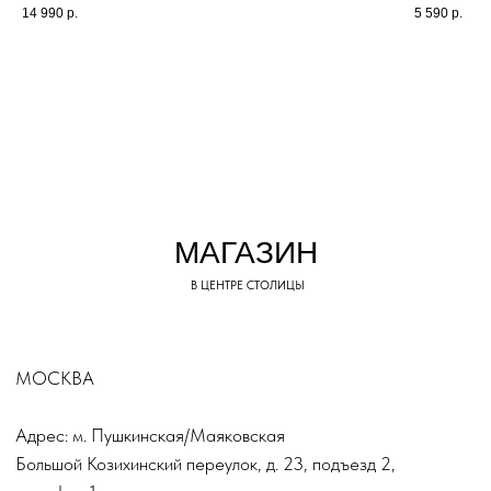
14 990
р.
5 590
р.
TOP.INN
КАТАЛОГ
Верхняя одежда
Платья
Костюмы
Пиджаки
Обувь
© TOP.INN Магазин
Все категории
женской одежды 2018-2026