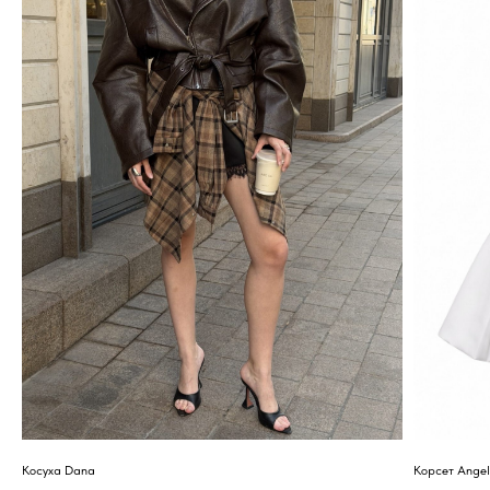
ПОМОГУТ ВЫБРАТЬ И
СТИЛИЗОВАТЬ ОБРАЗ ДЛЯ ЛЮБОГО
СЛУЧАЯ
А ДИЗАЙН ШОУРУМА
РАЗРАБАТЫВАЛСЯ
ДЛЯ ВАШЕГО
МАКСИМАЛЬНОГО
КОМФОРТА
Косуха Dana
Корсет Ange