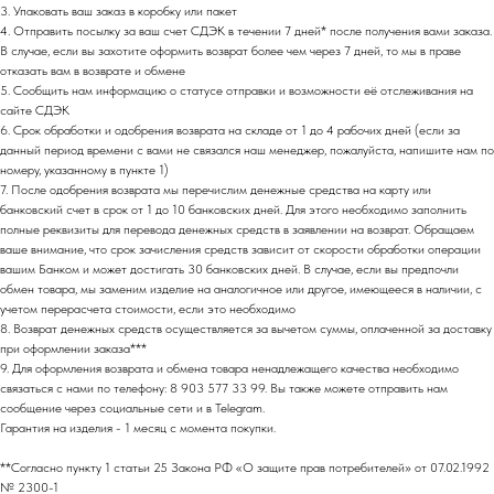
3. Упаковать ваш заказ в коробку или пакет
4. Отправить посылку за ваш счет СДЭК в течении 7 дней* после получения вами заказа.
В случае, если вы захотите оформить возврат более чем через 7 дней, то мы в праве
отказать вам в возврате и обмене
5. Сообщить нам информацию о статусе отправки и возможности её отслеживания на
сайте СДЭК
6. Срок обработки и одобрения возврата на складе от 1 до 4 рабочих дней (если за
данный период времени с вами не связался наш менеджер, пожалуйста, напишите нам по
номеру, указанному в пункте 1)
7. После одобрения возврата мы перечислим денежные средства на карту или
банковский счет в срок от 1 до 10 банковских дней. Для этого необходимо заполнить
полные реквизиты для перевода денежных средств в заявлении на возврат. Обращаем
ваше внимание, что срок зачисления средств зависит от скорости обработки операции
вашим Банком и может достигать 30 банковских дней. В случае, если вы предпочли
обмен товара, мы заменим изделие на аналогичное или другое, имеющееся в наличии, с
учетом перерасчета стоимости, если это необходимо
8. Возврат денежных средств осуществляется за вычетом суммы, оплаченной за доставку
при оформлении заказа***
9. Для оформления возврата и обмена товара ненадлежащего качества необходимо
связаться с нами по телефону: 8 903 577 33 99. Вы также можете отправить нам
сообщение через социальные сети и в Telegram.
Гарантия на изделия - 1 месяц с момента покупки.
**Согласно пункту 1 статьи 25 Закона РФ «О защите прав потребителей» от 07.02.1992
№ 2300-1