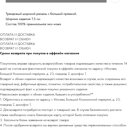
Трендовый широкий ремень с большой пряжкой.
Ширина изделия 7.5 см
Состав 100% премиальная эко-кожа
ОПЛАТА И ДОСТАВКА
ВОЗВРАТ И ОБМЕН
ОПЛАТА И ДОСТАВКА
ВОЗВРАТ И ОБМЕН
Сроки возврата при покупке в оффлайн магазине
Покупатель вправе оформить возврат/обмен товаров надлежащего качества в течение 14
дней не считая дня фактической покупки в оффлайн магазине по адресу: г.Москва,
Большой Козихинский переулок, д. 23, подъезд 2, домофон 1.
Возврат и обмен изделия надлежащего качества возможен в случае, если сохранены его
товарный вид, фабричные ярлыки, этикетки, потребительские свойства, а также документ,
подтверждающий факт и условия покупки указанного изделия.
Невозможен возврат и обмен изделия, бывшего в употреблении**
1. Обратитесь в магазин по адресу: г. Москва, Большой Козихинский переулок, д. 23,
подъезд 2, домофон 1.
2. Для возврата потребуется паспорт и товарный чек. В случае безналичного расчета
также необходимо иметь банковскую карту, которой была оплачена покупка
3. Заполните бланк заявления на возврат товара
4. После одобрения возврата мы вернем денежные средства первоначальным способом