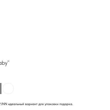
aby”
ОПЛАТА 
ВОЗВРАТ
ОПЛАТА 
ВОЗВРАТ
.INN идеальный вариант для упаковки подарка.