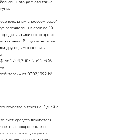
 безналичного расчета также
окупка
первоначальным способом вашей
ут перечислены в срок до 10
 средств зависит от скорости
ских дней. В случае, если вы
или другое, имеющееся в
о.
РФ от 27.09.2007 N 612 «Об
ом»
требителей» от 07.02.1992 №
го качества в течение 7 дней с
за счет средств покупателя.
чае, если сохранены его
ойства, а также документ,
Невозможен возврат и обмен