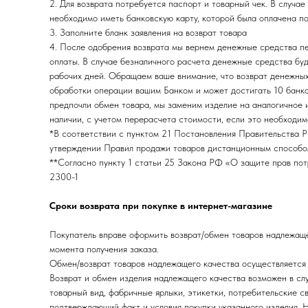
2. Для возврата потребуется паспорт и товарный чек. В случае
необходимо иметь банковскую карту, которой была оплачена п
3. Заполните бланк заявления на возврат товара
4. После одобрения возврата мы вернем денежные средства 
оплаты. В случае безналичного расчета денежные средства буд
рабочих дней. Обращаем ваше внимание, что возврат денежных
обработки операции вашим Банком и может достигать 10 банков
предпочли обмен товара, мы заменим изделие на аналогичное 
наличии, с учетом перерасчета стоимости, если это необходим
*В соответствии с пунктом 21 Постановления Правительства 
утверждении Правил продажи товаров дистанционным способ
**Согласно пункту 1 статьи 25 Закона РФ «О защите прав по
2300-1
Сроки возврата при покупке в интернет-магазине
Покупатель вправе оформить возврат/обмен товаров надлежаще
момента получения заказа.
Обмен/возврат товаров надлежащего качества осуществляется 
Возврат и обмен изделия надлежащего качества возможен в слу
товарный вид, фабричные ярлыки, этикетки, потребительские св
подтверждающий факт и условия покупки указанного изделия. 