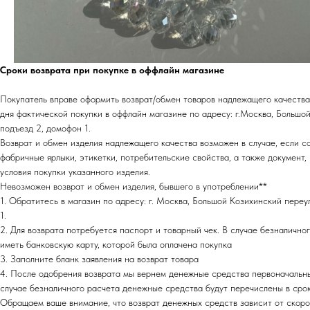
Сроки возврата при покупке в оффлайн магазине
Покупатель вправе оформить возврат/обмен товаров надлежащего качества 
дня фактической покупки в оффлайн магазине по адресу: г.Москва, Большой
подъезд 2, домофон 1.
Возврат и обмен изделия надлежащего качества возможен в случае, если с
фабричные ярлыки, этикетки, потребительские свойства, а также документ
условия покупки указанного изделия.
Невозможен возврат и обмен изделия, бывшего в употреблении**
1. Обратитесь в магазин по адресу: г. Москва, Большой Козихинский переул
1.
2. Для возврата потребуется паспорт и товарный чек. В случае безналично
иметь банковскую карту, которой была оплачена покупка
3. Заполните бланк заявления на возврат товара
4. После одобрения возврата мы вернем денежные средства первоначальн
случае безналичного расчета денежные средства будут перечислены в срок
Обращаем ваше внимание, что возврат денежных средств зависит от скор