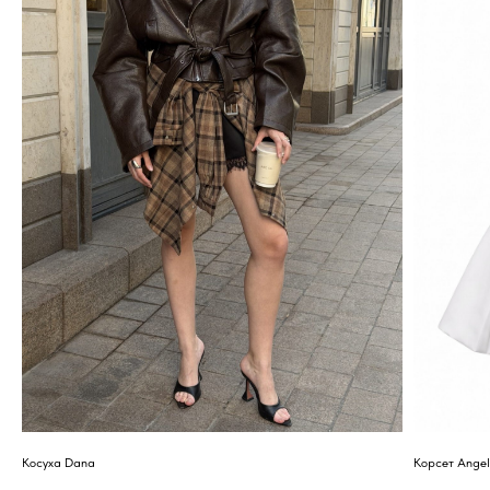
МОСКВА
Адрес: м. Пушкинская/Маяковская
Большой Козихинский переулок, д. 23, подъезд 2,
домофон 1
Часы работы: 11:00-21:00, ежедневно
Телефон: +7 (903) 577-33-99
ОНЛАЙН-ОТДЕЛ
Телефон: +7 (903) 577-33-99
*
*Запрещен на территории РФ
КОНСУЛЬТАНТЫ-СТИЛИСТЫ
ПОМОГУТ ВЫБРАТЬ И
СТИЛИЗОВАТЬ ОБРАЗ ДЛЯ ЛЮБОГО
СЛУЧАЯ
Косуха Dana
Корсет Ange