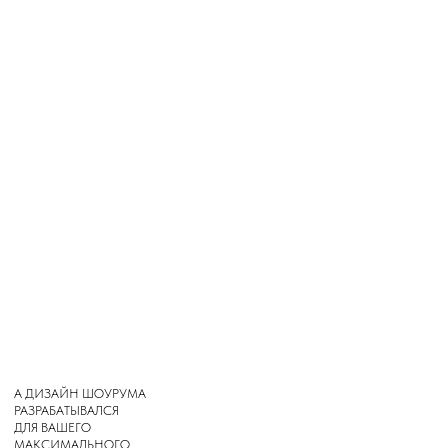
Реквизиты регистрации ИП
ИНФОРМАЦИЯ
РОГАТИНА ИННА
СЕРГЕЕВНА
О бренде
504508896959
Доставка и оплата
Магазины
Консультации
Вакансии
Оплата Долями
*
INSTAGRAM
ВКОНТАКТЕ
TELEGRAM
*Запрещен на территории РФ
ДЛЯ ВОПРОСОВ И ПРЕДЛОЖЕНИЙ:
INFO@TOPINN.SHOP
ПОДПИСАТЬСЯ НА РАССЫЛКУ
ПОДПИСАТЬСЯ