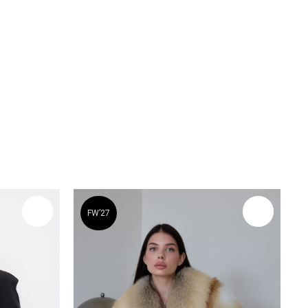
FW’27