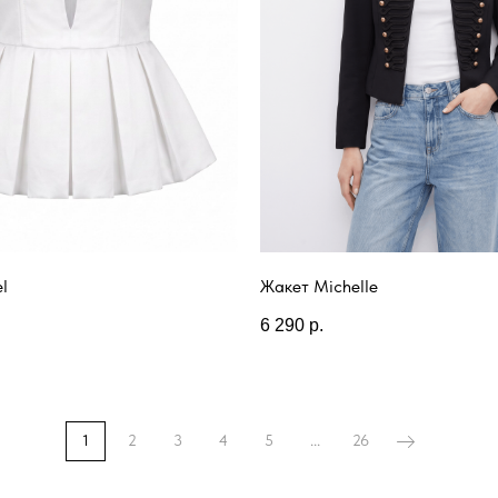
l
Жакет Michelle
6 290
р.
1
2
3
4
5
...
26