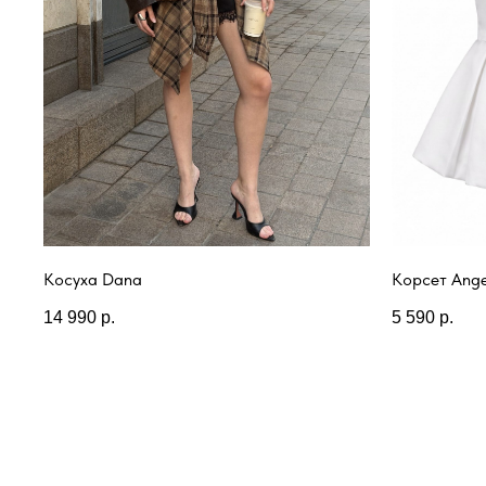
Косуха Dana
Корсет Ange
14 990
р.
5 590
р.