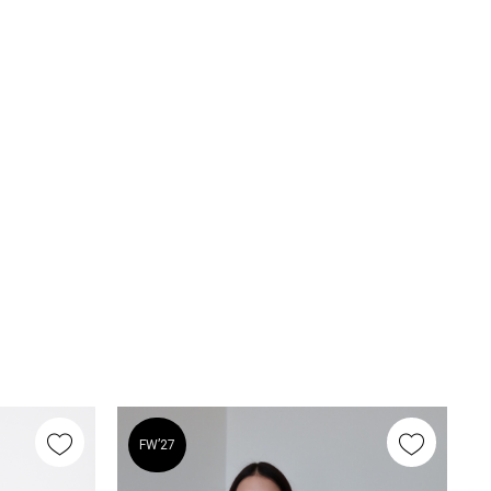
FW’27