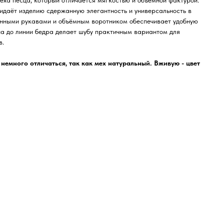
еха песца, который отличается мягкостью и объемной фактурой.
идаёт изделию сдержанную элегантность и универсальность в
линными рукавами и объёмным воротником обеспечивает удобную
на до линии бедра делает шубу практичным вариантом для
в.
немного отличаться, так как мех натуральный. Вживую - цвет