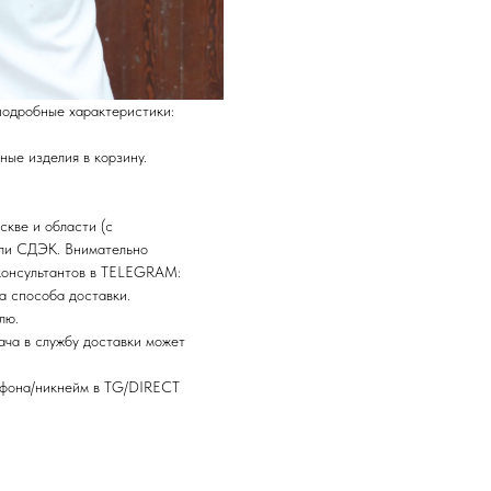
подробные характеристики:
ные изделия в корзину.
.
скве и области (с
или СДЭК. Внимательно
 консультантов в TELEGRAM:
а способа доставки.
лю.
ача в службу доставки может
лефона/никнейм в TG/DIRECT