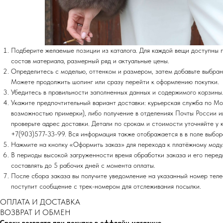
Подберите желаемые позиции из каталога. Для каждой вещи доступны 
состав материала, размерный ряд и актуальные цены.
Определитесь с моделью, оттенком и размером, затем добавьте выбран
Можете продолжить шопинг или сразу перейти к оформлению покупки.
Убедитесь в правильности заполненных данных и содержимого корзины
Укажите предпочтительный вариант доставки: курьерская служба по Мо
возможностью примерки), либо получение в отделениях Почты России 
проверьте адрес доставки. Детали по срокам и стоимости уточняйте у
+7(903)577-33-99. Вся информация также отображается в в поле выбор
Нажмите на кнопку «Оформить заказ» для перехода к платёжному моду
В периоды высокой загруженности время обработки заказа и его перед
составлять до 5 рабочих дней с момента оплаты.
После сбора заказа вы получите уведомление на указанный номер те
поступит сообщение с трек-номером для отслеживания посылки.
ОПЛАТА И ДОСТАВКА
ВОЗВРАТ И ОБМЕН
Сроки возврата при покупке в оффлайн магазине