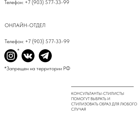
Костюмы
Пиджаки
Обувь
© TOP.INN Магазин
Все категории
женской одежды 2018-2026
Реквизиты регистрации ИП
ИНФОРМАЦИЯ
РОГАТИНА ИННА
СЕРГЕЕВНА
О бренде
504508896959
Доставка и оплата
Магазины
Консультации
Вакансии
Оплата Долями
*
INSTAGRAM
ВКОНТАКТЕ
TELEGRAM
*Запрещен на территории РФ
ДЛЯ ВОПРОСОВ И ПРЕДЛОЖЕНИЙ:
INFO@TOPINN.SHOP