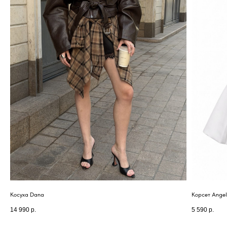
*Запрещен на территории РФ
КОНСУЛЬТАНТЫ-СТИЛИСТЫ
ПОМОГУТ ВЫБРАТЬ И
СТИЛИЗОВАТЬ ОБРАЗ ДЛЯ ЛЮБОГО
СЛУЧАЯ
Косуха Dana
Корсет Ange
14 990
р.
5 590
р.
А ДИЗАЙН ШОУРУМА