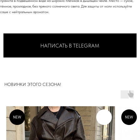
Храните в подвешенном виде на широких плечиках в дышащем чехле. Место — сухое,
тёмное, прохладное, без прямого солнечного света. Для защиты от моли используйте
саше с нейтральным ароматом.
МАГАЗИН
.
В ЦЕНТРЕ СТОЛИЦЫ
МОСКВА
Адрес: м. Пушкинская/Маяковская
Большой Козихинский переулок, д. 23, подъезд 2,
домофон 1
Часы работы: 11:00-21:00, ежедневно
Телефон: +7 (903) 577-33-99
NEW
NEW
ОНЛАЙН-ОТДЕЛ
Телефон: +7 (903) 577-33-99
*