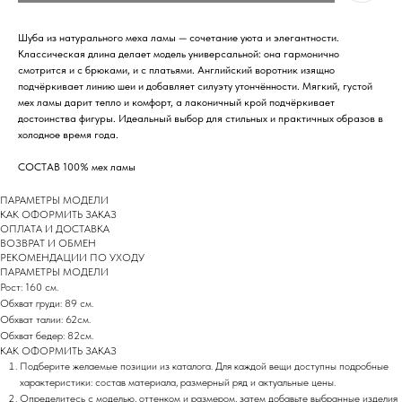
Шуба из натурального меха ламы — сочетание уюта и элегантности.
Классическая длина делает модель универсальной: она гармонично
смотрится и с брюками, и с платьями. Английский воротник изящно
подчёркивает линию шеи и добавляет силуэту утончённости. Мягкий, густой
мех ламы дарит тепло и комфорт, а лаконичный крой подчёркивает
достоинства фигуры. Идеальный выбор для стильных и практичных образов в
холодное время года.
СОСТАВ 100% мех ламы
ПАРАМЕТРЫ МОДЕЛИ
КАК ОФОРМИТЬ ЗАКАЗ
ОПЛАТА И ДОСТАВКА
ВОЗВРАТ И ОБМЕН
РEКОМЕНДАЦИИ ПО УХОДУ
ПАРАМЕТРЫ МОДЕЛИ
Рост: 160 см.
Обхват груди: 89 см.
Обхват талии: 62см.
НАПИСАТЬ В TELEGRAM
Обхват бедер: 82см.
КАК ОФОРМИТЬ ЗАКАЗ
Подберите желаемые позиции из каталога. Для каждой вещи доступны подробные
характеристики: состав материала, размерный ряд и актуальные цены.
Определитесь с моделью, оттенком и размером, затем добавьте выбранные изделия