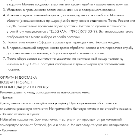
НОВИНКИ ЭТОГО СЕЗОНА!
в корзину. Можете продолжить шопинг или сразу перейти к оформлению покупки.
Убедитесь в правильности заполненных данных и содержимого корзины.
Укажите предпочтительный вариант доставки: курьерская служба по Москве и
области (с возможностью примерки), либо получение в отделениях Почты России или
СДЭК. Внимательно проверьте адрес доставки. Детали по срокам и стоимости
уточняйте у консультантов в TELEGRAM: +7(903)577-33-99. Вся информация также
отображается в в поле выбора способа доставки.
Нажмите на кнопку «Оформить заказ» для перехода к платёжному модулю.
В периоды высокой загруженности время обработки заказа и его передача в службу
доставки может составлять до 5 рабочих дней с момента оплаты.
После сбора заказа вы получите уведомление на указанный номер телефона/
никнейм в TG/DIRECT поступит сообщение с трек-номером для отслеживания
посылки.
ОПЛАТА И ДОСТАВКА
ВОЗВРАТ И ОБМЕН
РEКОМЕНДАЦИИ ПО УХОДУ
Рекомендации по уходу за изделиями из натурального меха:
• Чистка:
Для удаления пыли используйте мягкую щётку. При загрязнениях обратитесь в
специализированную химчистку. Не применяйте бытовую химию и не стирайте изделие.
• Защита от влаги и сушка:
Избегайте намокания. Если мех намок — встряхните и просушите при комнатной
температуре вдали от батарей, фена и солнца. Не используйте утюг или отпариватель.
• Хранение: