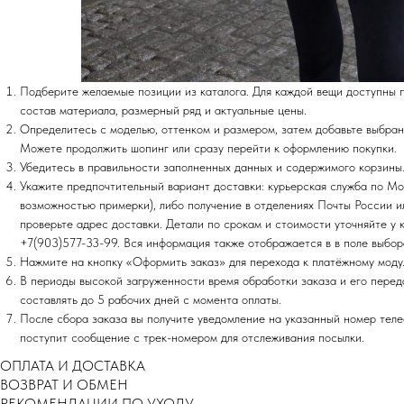
Подберите желаемые позиции из каталога. Для каждой вещи доступны 
состав материала, размерный ряд и актуальные цены.
Определитесь с моделью, оттенком и размером, затем добавьте выбран
Можете продолжить шопинг или сразу перейти к оформлению покупки.
Убедитесь в правильности заполненных данных и содержимого корзины
Укажите предпочтительный вариант доставки: курьерская служба по Мо
возможностью примерки), либо получение в отделениях Почты России 
проверьте адрес доставки. Детали по срокам и стоимости уточняйте у
+7(903)577-33-99. Вся информация также отображается в в поле выбор
Нажмите на кнопку «Оформить заказ» для перехода к платёжному моду
В периоды высокой загруженности время обработки заказа и его перед
составлять до 5 рабочих дней с момента оплаты.
После сбора заказа вы получите уведомление на указанный номер те
поступит сообщение с трек-номером для отслеживания посылки.
ОПЛАТА И ДОСТАВКА
ВОЗВРАТ И ОБМЕН
РEКОМЕНДАЦИИ ПО УХОДУ