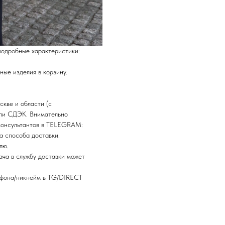
подробные характеристики:
ные изделия в корзину.
.
скве и области (с
или СДЭК. Внимательно
 консультантов в TELEGRAM:
а способа доставки.
лю.
ача в службу доставки может
лефона/никнейм в TG/DIRECT
НАПИСАТЬ В TELEGRAM