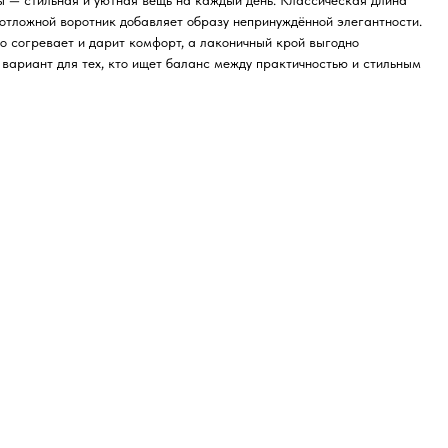
 — стильная и уютная вещь на каждый день. Классическая длина
 отложной воротник добавляет образу непринуждённой элегантности.
о согревает и дарит комфорт, а лаконичный крой выгодно
 вариант для тех, кто ищет баланс между практичностью и стильным