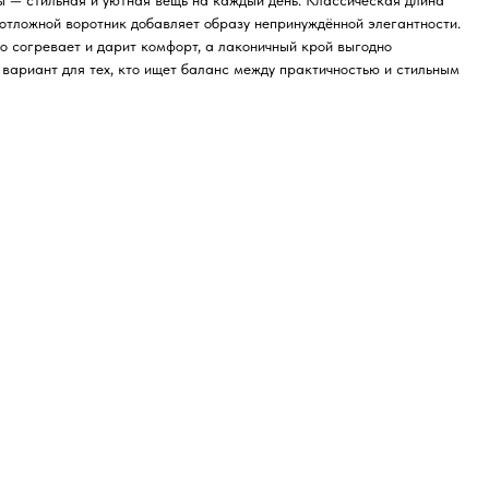
 — стильная и уютная вещь на каждый день. Классическая длина
 отложной воротник добавляет образу непринуждённой элегантности.
о согревает и дарит комфорт, а лаконичный крой выгодно
 вариант для тех, кто ищет баланс между практичностью и стильным