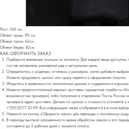
Рост: 160 см.
Обхват груди: 89 см.
Обхват талии: 62см.
Обхват бедер: 82см.
КАК ОФОРМИТЬ ЗАКАЗ
Подберите желаемые позиции из каталога. Для каждой вещи доступны 
состав материала, размерный ряд и актуальные цены.
Определитесь с моделью, оттенком и размером, затем добавьте выбран
Можете продолжить шопинг или сразу перейти к оформлению покупки.
Убедитесь в правильности заполненных данных и содержимого корзины
Укажите предпочтительный вариант доставки: курьерская служба по Мо
возможностью примерки), либо получение в отделениях Почты России 
проверьте адрес доставки. Детали по срокам и стоимости уточняйте у
+7(903)577-33-99. Вся информация также отображается в в поле выбор
Нажмите на кнопку «Оформить заказ» для перехода к платёжному моду
В периоды высокой загруженности время обработки заказа и его перед
составлять до 5 рабочих дней с момента оплаты.