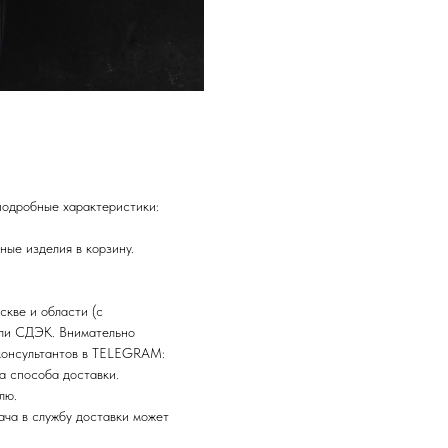
подробные характеристики:
ные изделия в корзину.
.
скве и области (с
или СДЭК. Внимательно
 консультантов в TELEGRAM:
а способа доставки.
лю.
ача в службу доставки может