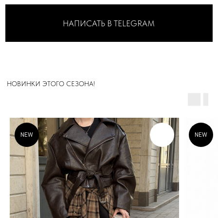
МОСКВА
Адрес: м. Пушкинская/Маяковская
Большой Козихинский переулок, д. 23, подъезд 2,
домофон 1
Часы работы: 11:00-21:00, ежедневно
Телефон: +7 (903) 577-33-99
ОНЛАЙН-ОТДЕЛ
Телефон: +7 (903) 577-33-99
*
NEW
NEW
*Запрещен на территории РФ
КОНСУЛЬТАНТЫ-СТИЛИСТЫ
ПОМОГУТ ВЫБРАТЬ И
СТИЛИЗОВАТЬ ОБРАЗ ДЛЯ ЛЮБОГО
СЛУЧАЯ