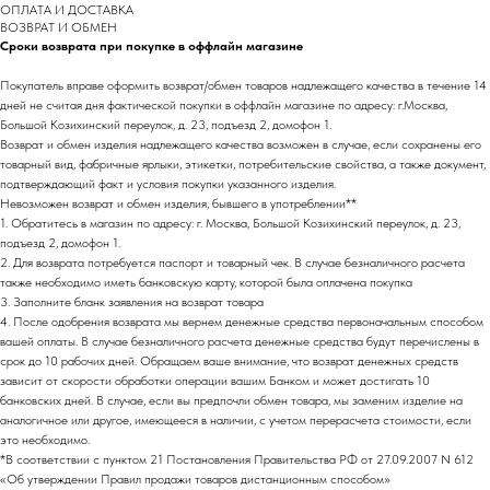
ОПЛАТА И ДОСТАВКА
ВОЗВРАТ И ОБМЕН
Сроки возврата при покупке в оффлайн магазине
Покупатель вправе оформить возврат/обмен товаров надлежащего качества в течение 14
дней не считая дня фактической покупки в оффлайн магазине по адресу: г.Москва,
Большой Козихинский переулок, д. 23, подъезд 2, домофон 1.
Возврат и обмен изделия надлежащего качества возможен в случае, если сохранены его
товарный вид, фабричные ярлыки, этикетки, потребительские свойства, а также документ,
подтверждающий факт и условия покупки указанного изделия.
Невозможен возврат и обмен изделия, бывшего в употреблении**
1. Обратитесь в магазин по адресу: г. Москва, Большой Козихинский переулок, д. 23,
подъезд 2, домофон 1.
2. Для возврата потребуется паспорт и товарный чек. В случае безналичного расчета
также необходимо иметь банковскую карту, которой была оплачена покупка
3. Заполните бланк заявления на возврат товара
4. После одобрения возврата мы вернем денежные средства первоначальным способом
вашей оплаты. В случае безналичного расчета денежные средства будут перечислены в
срок до 10 рабочих дней. Обращаем ваше внимание, что возврат денежных средств
зависит от скорости обработки операции вашим Банком и может достигать 10
банковских дней. В случае, если вы предпочли обмен товара, мы заменим изделие на
аналогичное или другое, имеющееся в наличии, с учетом перерасчета стоимости, если
это необходимо.
*В соответствии с пунктом 21 Постановления Правительства РФ от 27.09.2007 N 612
«Об утверждении Правил продажи товаров дистанционным способом»