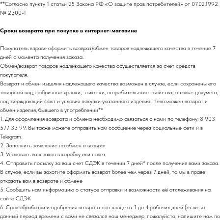
**Согласно пункту 1 статьи 25 Закона РФ «О защите прав потребителей» от 07.02.1992
№ 2300-1
Сроки возврата при покупке в интернет-магазине
Покупатель вправе оформить возврат/обмен товаров надлежащего качества в течение 7
дней с момента получения заказа.
Обмен/возврат товаров надлежащего качества осуществляется за счет средств
покупателя.
НАПИСАТЬ В TELEGRAM
Возврат и обмен изделия надлежащего качества возможен в случае, если сохранены его
товарный вид, фабричные ярлыки, этикетки, потребительские свойства, а также документ,
подтверждающий факт и условия покупки указанного изделия. Невозможен возврат и
обмен изделия, бывшего в употреблении**
1. Для оформления возврата и обмена необходимо связаться с нами по телефону: 8 903
НОВИНКИ ЭТОГО СЕЗОНА!
577 33 99. Вы также можете отправить нам сообщение через социальные сети и в
Telegram.
2. Заполнить заявление на обмен и возврат
3. Упаковать ваш заказ в коробку или пакет
4. Отправить посылку за ваш счет СДЭК в течении 7 дней* после получения вами заказа.
В случае, если вы захотите оформить возврат более чем через 7 дней, то мы в праве
отказать вам в возврате и обмене
5. Сообщить нам информацию о статусе отправки и возможности её отслеживания на
сайте СДЭК
6. Срок обработки и одобрения возврата на складе от 1 до 4 рабочих дней (если за
данный период времени с вами не связался наш менеджер, пожалуйста, напишите нам по