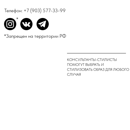
СЕРГЕЕВНА
О бренде
504508896959
Доставка и оплата
Магазины
Консультации
Вакансии
Оплата Долями
*
INSTAGRAM
ВКОНТАКТЕ
TELEGRAM
*Запрещен на территории РФ
ДЛЯ ВОПРОСОВ И ПРЕДЛОЖЕНИЙ:
INFO@TOPINN.SHOP
ПОДПИСАТЬСЯ НА РАССЫЛКУ
ПОДПИСАТЬСЯ