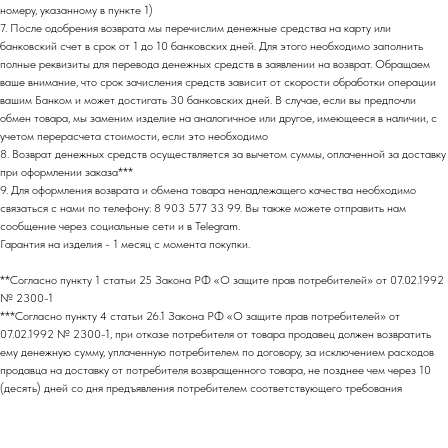
номеру, указанному в пункте 1)
7. После одобрения возврата мы перечислим денежные средства на карту или
банковский счет в срок от 1 до 10 банковских дней. Для этого необходимо заполнить
полные реквизиты для перевода денежных средств в заявлении на возврат. Обращаем
ваше внимание, что срок зачисления средств зависит от скорости обработки операции
вашим Банком и может достигать 30 банковских дней. В случае, если вы предпочли
обмен товара, мы заменим изделие на аналогичное или другое, имеющееся в наличии, с
учетом перерасчета стоимости, если это необходимо
8. Возврат денежных средств осуществляется за вычетом суммы, оплаченной за доставку
при оформлении заказа***
9. Для оформления возврата и обмена товара ненадлежащего качества необходимо
связаться с нами по телефону: 8 903 577 33 99. Вы также можете отправить нам
сообщение через социальные сети и в Telegram.
Гарантия на изделия - 1 месяц с момента покупки.
**Согласно пункту 1 статьи 25 Закона РФ «О защите прав потребителей» от 07.02.1992
№ 2300-1
***Согласно пункту 4 статьи 26.1 Закона РФ «О защите прав потребителей» от
07.02.1992 № 2300-1, при отказе потребителя от товара продавец должен возвратить
ему денежную сумму, уплаченную потребителем по договору, за исключением расходов
продавца на доставку от потребителя возвращенного товара, не позднее чем через 10
МАГАЗИН
(десять) дней со дня предъявления потребителем соответствующего требования
.
В ЦЕНТРЕ СТОЛИЦЫ